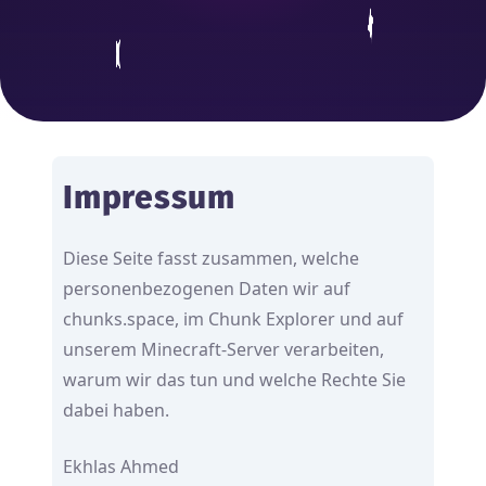
Impressum
Diese Seite fasst zusammen, welche
personenbezogenen Daten wir auf
chunks.space, im Chunk Explorer und auf
unserem Minecraft-Server verarbeiten,
warum wir das tun und welche Rechte Sie
dabei haben.
Ekhlas Ahmed